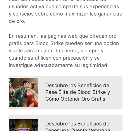
usuarios activa que comparte sus experiencias
y consejos sobre cómo maximizar las ganancias
de oro.
En resumen, las páginas web que ofrecen oro
gratis para Blood Strike pueden ser una opción
viable para mejorar tu cuenta, siempre y
cuando se utilicen con precaución y se
investigue adecuadamente su legitimidad.
Descubre los Beneficios del
Pase Élite de Blood Strike y
Cómo Obtener Oro Gratis
Descubre los Beneficios de
Tener una Cuenta Veterana