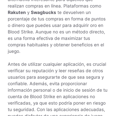
realizan compras en línea. Plataformas como
Rakuten
y
Swagbucks
te devuelven un
porcentaje de tus compras en forma de puntos
o dinero que puedes usar para adquirir oro en
Blood Strike. Aunque no es un método directo,
es una forma efectiva de maximizar tus
compras habituales y obtener beneficios en el
juego.
Antes de utilizar cualquier aplicación, es crucial
verificar su reputación y leer reseñas de otros
usuarios para asegurarte de que sea segura y
confiable. Además, evita proporcionar
información personal o de inicio de sesión de tu
cuenta de Blood Strike en aplicaciones no
verificadas, ya que esto podría poner en riesgo
tu seguridad. Con las aplicaciones adecuadas,