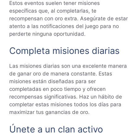
Estos eventos suelen tener misiones
específicas que, al completarlas, te
recompensan con oro extra. Asegúrate de estar
atento a las notificaciones del juego para no
perderte ninguna oportunidad.
Completa misiones diarias
Las misiones diarias son una excelente manera
de ganar oro de manera constante. Estas
misiones están diseñadas para ser
completadas en poco tiempo y ofrecen
recompensas significativas. Haz un hábito de
completar estas misiones todos los días para
maximizar tus ganancias de oro.
Únete a un clan activo