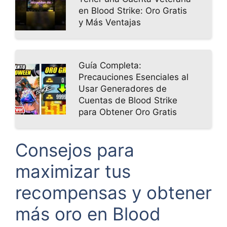
en Blood Strike: Oro Gratis
y Más Ventajas
Guía Completa:
Precauciones Esenciales al
Usar Generadores de
Cuentas de Blood Strike
para Obtener Oro Gratis
Consejos para
maximizar tus
recompensas y obtener
más oro en Blood