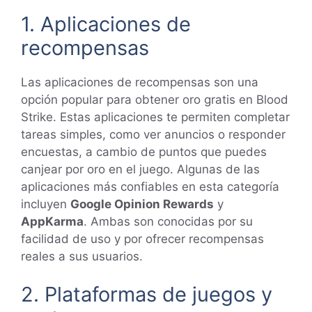
1. Aplicaciones de
recompensas
Las aplicaciones de recompensas son una
opción popular para obtener oro gratis en Blood
Strike. Estas aplicaciones te permiten completar
tareas simples, como ver anuncios o responder
encuestas, a cambio de puntos que puedes
canjear por oro en el juego. Algunas de las
aplicaciones más confiables en esta categoría
incluyen
Google Opinion Rewards
y
AppKarma
. Ambas son conocidas por su
facilidad de uso y por ofrecer recompensas
reales a sus usuarios.
2. Plataformas de juegos y