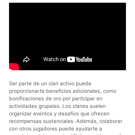
Ser parte de un clan activo puede
proporcionarte beneficios adicionales, como
bonificaciones de oro por participar en
actividades grupales. Los clanes suelen
organizar eventos y desafíos que ofrecen
recompensas sustanciales. Además, colaborar
con otros jugadores puede ayudarte a