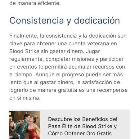
de manera eficiente.
Consistencia y dedicación
Finalmente, la consistencia y la dedicación son
clave para obtener una cuenta veterana en
Blood Strike sin gastar dinero. Jugar
regularmente, completar misiones y participar
en eventos te permitirá acumular recursos con
el tiempo. Aunque el progreso puede ser más
lento que al gastar dinero, la satisfacción de
lograrlo de manera gratuita es una recompensa
en sí misma.
Descubre los Beneficios del
Pase Élite de Blood Strike y
Cómo Obtener Oro Gratis