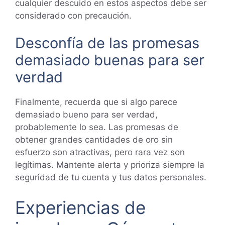
cualquier descuido en estos aspectos debe ser
considerado con precaución.
Desconfía de las promesas
demasiado buenas para ser
verdad
Finalmente, recuerda que si algo parece
demasiado bueno para ser verdad,
probablemente lo sea. Las promesas de
obtener grandes cantidades de oro sin
esfuerzo son atractivas, pero rara vez son
legítimas. Mantente alerta y prioriza siempre la
seguridad de tu cuenta y tus datos personales.
Experiencias de