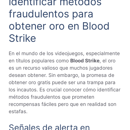
identificar métodos
fraudulentos para
obtener oro en Blood
Strike
En el mundo de los videojuegos, especialmente
en títulos populares como
Blood Strike
, el oro
es un recurso valioso que muchos jugadores
desean obtener. Sin embargo, la promesa de
obtener oro gratis puede ser una trampa para
los incautos. Es crucial conocer cómo identificar
métodos fraudulentos que prometen
recompensas fáciles pero que en realidad son
estafas.
Señales de alerta en