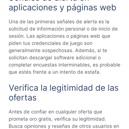
aplicaciones y páginas web
Una de las primeras señales de alerta es la
solicitud de información personal o de inicio de
sesión. Las aplicaciones o páginas web que
piden tus credenciales de juego son
generalmente sospechosas. Además, si te
solicitan descargar software adicional o
completar encuestas interminables, es probable
que estés frente a un intento de estafa.
Verifica la legitimidad de las
ofertas
Antes de confiar en cualquier oferta que
prometa oro gratis, verifica su legitimidad.
Busca opiniones y reseñas de otros usuarios en