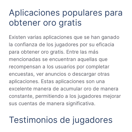
Aplicaciones populares para
obtener oro gratis
Existen varias aplicaciones que se han ganado
la confianza de los jugadores por su eficacia
para obtener oro gratis. Entre las más
mencionadas se encuentran aquellas que
recompensan a los usuarios por completar
encuestas, ver anuncios o descargar otras
aplicaciones. Estas aplicaciones son una
excelente manera de acumular oro de manera
constante, permitiendo a los jugadores mejorar
sus cuentas de manera significativa.
Testimonios de jugadores