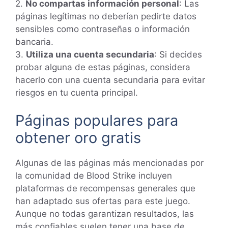
2.
No compartas información personal
: Las
páginas legítimas no deberían pedirte datos
sensibles como contraseñas o información
bancaria.
3.
Utiliza una cuenta secundaria
: Si decides
probar alguna de estas páginas, considera
hacerlo con una cuenta secundaria para evitar
riesgos en tu cuenta principal.
Páginas populares para
obtener oro gratis
Algunas de las páginas más mencionadas por
la comunidad de Blood Strike incluyen
plataformas de recompensas generales que
han adaptado sus ofertas para este juego.
Aunque no todas garantizan resultados, las
más confiables suelen tener una base de