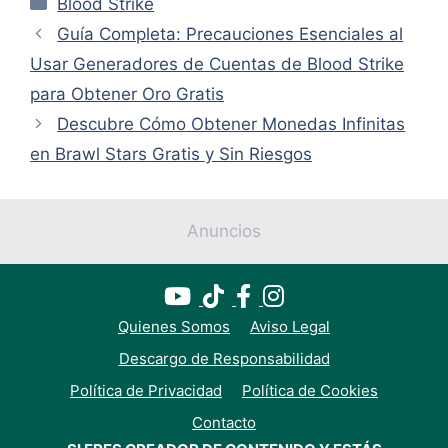
Blood Strike
Guía Completa: Precauciones Esenciales al
Usar Generadores de Cuentas de Blood Strike
para Obtener Oro Gratis
Descubre Cómo Obtener Monedas Infinitas
en Brawl Stars Gratis y Sin Riesgos
Anuncios
Quienes Somos
Aviso Legal
Descargo de Responsabilidad
Política de Privacidad
Política de Cookies
Contacto